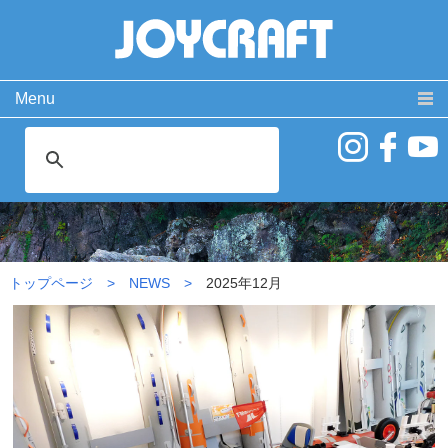
Menu
製品情報
取扱説明書
PRODUCT
MANUAL
ココが違う！
動 画
SPECIAL
MOVIE
2025年12月
よくある質問
お問い合わせ
FAQ
CONTACT
トップページ
NEWS
2025年12月
会社概要
免責事項・サイトご利用案内
サイトマップ