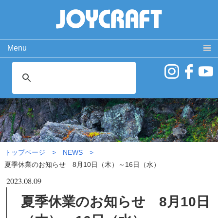
Menu
製品情報
取扱説明書
PRODUCT
MANUAL
ココが違う！
動 画
SPECIAL
MOVIE
夏季休業のお知らせ 8月10日
よくある質問
お問い合わせ
（木）～16日（水）|NEWS
FAQ
CONTACT
会社概要
免責事項・サイトご利用案内
サイトマップ
トップページ
NEWS
夏季休業のお知らせ 8月10日（木）～16日（水）
2023.08.09
夏季休業のお知らせ 8月10日