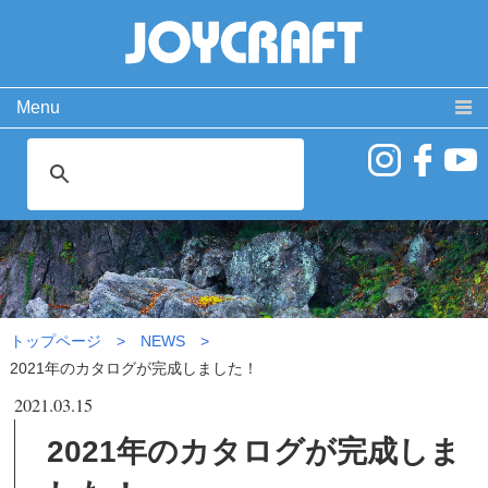
Menu
製品情報
取扱説明書
PRODUCT
MANUAL
ココが違う！
動 画
SPECIAL
MOVIE
2021年のカタログが完成しま
よくある質問
お問い合わせ
した！|NEWS
FAQ
CONTACT
会社概要
免責事項・サイトご利用案内
サイトマップ
トップページ
NEWS
2021年のカタログが完成しました！
2021.03.15
2021年のカタログが完成しま