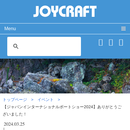
Menu
製品情報
取扱説明書
PRODUCT
MANUAL
ココが違う！
動 画
SPECIAL
MOVIE
【ジャパンインターナショナ
よくある質問
お問い合わせ
ルボートショー2024】ありが
FAQ
CONTACT
とうございました！|イベント
会社概要
免責事項・サイトご利用案内
サイトマップ
トップページ
イベント
【ジャパンインターナショナルボートショー2024】ありがとうご
ざいました！
2024.03.25