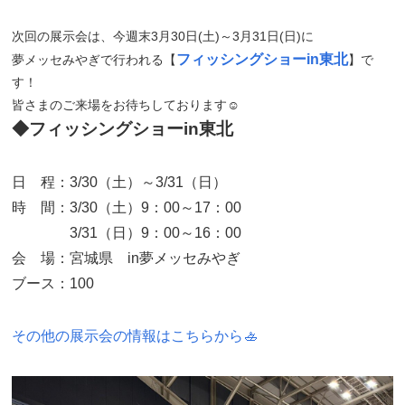
次回の展示会は、今週末3月30日(土)～3月31日(日)に
フィッシングショーin東北
夢メッセみやぎで行われる【
】で
す！
皆さまのご来場をお待ちしております☺
◆フィッシングショーin東北
日 程：
3/30
（土）～
3/
31（日）
時 間：3/30（土）
9
：
00
～
17
：
00
3/31（日）
9
：
00
～
16
：
00
会 場：宮城県
in
夢メッセみやぎ
ブース：100
その他の展示会の情報はこちらから🚣