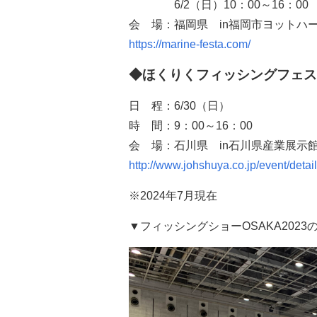
6/2（日）10：
00
～
16
：
00
会 場：福岡県
in福岡市ヨットハ
https://marine-festa.com/
◆ほくりくフィッシングフェス
日 程：6
/
30（日）
時 間：
9
：
00
～
16
：
00
会 場：石川県
in石川県
産業展示館
http://www.johshuya.co.jp/event/de
※2024
年7月現在
▼フィッシングショーOSAKA2023