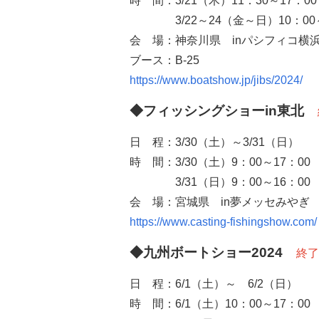
時 間：
3/21
（木）
11
：
30
～
17
：
00
3/22
～
24
（金～日）
10
：
00
会 場：神奈川県
in
パシフィコ横
ブース：B
-25
https://www.boatshow.jp/jibs/2024/
◆フィッシングショーin東北
日 程：
3/30
（土）～
3/
31（日）
時 間：3/30（土）
9
：
00
～
17
：
00
3/31（日）
9
：
00
～
16
：
00
会 場：宮城県
in
夢メッセみやぎ
https://www.casting-fishingshow.com/
◆九州ボートショー2024
終了
日 程：6
/1
（土）～ 6
/2
（日）
時 間：6/1（土）10：
00
～
17
：
00