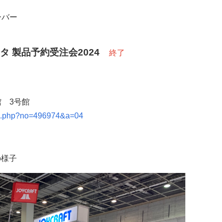
ーバー
タ 製品予約受注会2024
終了
 3号館
tail.php?no=496974&a=04
の様子