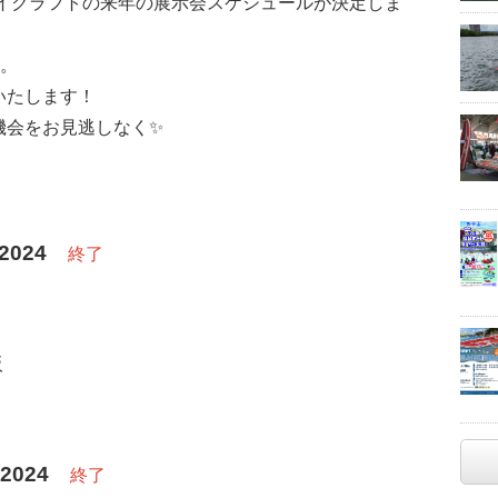
イクラフトの来年の展示会スケジュールが決定しま
。
いたします！
機会をお見逃しなく✨
2024
終了
）
阪
2024
終了