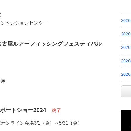
）
202
コンベンションセンター
202
 名古屋ルアーフィッシングフェスティバル
202
202
）
202
古屋
ボートショー2024
終了
※
オンライン会場
3/1
（金）～
5/31
（金）