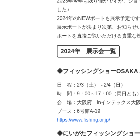
2023
年今年も残り僅かですが、ジョ
した
♪
2024
年の
NEW
ボートも展示予定です
展示ボートが決まり次第、お知らせ
ボートを直接ご覧いただける貴重な
2024年 展示会一覧
◆フィッシングショーOSAKA 
日 程：
2/3
（土）～
2/4
（日）
時 間：
9
：
00
～
17
：
00
（両日とも
会 場：大阪府
in
インテックス大
ブース：
6
号館
A-19
https://www.fishing.or.jp/
◆にいがたフィッシングショー