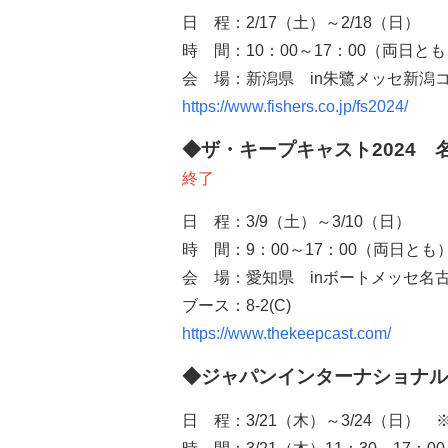
日 程：
2/17
（土）～
2/18
（日）
時 間：
10
：
00
～
17
：
00
（両日とも
会 場：新潟県
in
朱鷺メッセ新潟
https://www.fishers.co.jp/fs2024/
◆ザ・キープキャスト2024
終了
日 程：
3/9
（土）～
3/10
（日）
時 間：
9
：
00
～
17
：
00
（両日とも
会 場：愛知県
in
ボートメッセ名
ブース：
8-2(C)
https://www.thekeepcast.com/
◆ジャパンインターナショナル
日 程：
3/21
（木）～
3/24
（日）