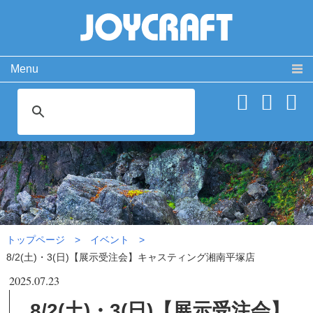
Menu
製品情報
取扱説明書
PRODUCT
MANUAL
ココが違う！
動 画
SPECIAL
MOVIE
8/2(土)・3(日)【展示受注会】
よくある質問
お問い合わせ
キャスティング湘南平塚店|イ
FAQ
CONTACT
ベント
会社概要
免責事項・サイトご利用案内
サイトマップ
トップページ
イベント
8/2(土)・3(日)【展示受注会】キャスティング湘南平塚店
2025.07.23
8/2(土)・3(日)【展示受注会】