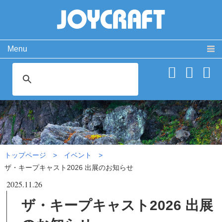
Menu
製品情報
取扱説明書
PRODUCT
MANUAL
ココが違う！
動 画
SPECIAL
MOVIE
ザ・キープキャスト2026 出展
よくある質問
お問い合わせ
のお知らせ|イベント
FAQ
CONTACT
会社概要
免責事項・サイトご利用案内
サイトマップ
トップページ
イベント
ザ・キープキャスト2026 出展のお知らせ
2025.11.26
ザ・キープキャスト2026 出展