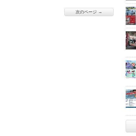
次のページ →