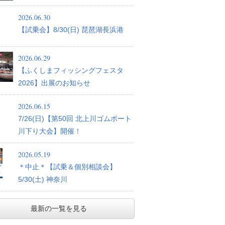
2026.06.30
【試乗会】8/30(日) 琵琶湖長浜港
2026.06.29
【ふくしまフィッシングフェスタ
2026】出展のお知らせ
2026.06.15
7/26(日)【第50回 北上川ゴムボート
川下り大会】開催！
2026.05.19
＊中止＊【試乗＆個別相談会】
5/30(土) 神奈川
最新の一覧を見る