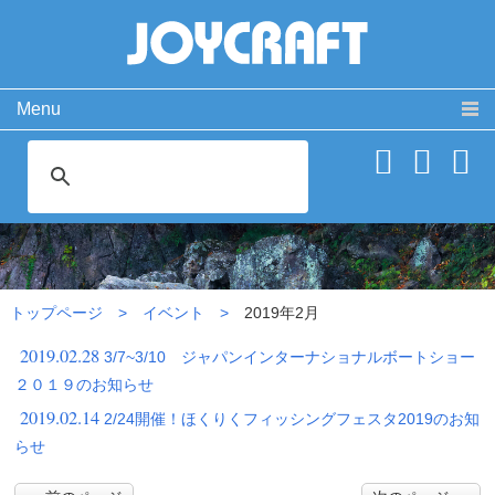
Menu
製品情報
取扱説明書
PRODUCT
MANUAL
ココが違う！
動 画
SPECIAL
MOVIE
2019年2月
よくある質問
お問い合わせ
FAQ
CONTACT
トップページ
イベント
2019年2月
会社概要
免責事項・サイトご利用案内
サイトマップ
2019.02.28
3/7~3/10 ジャパンインターナショナルボートショー
２０１９のお知らせ
2019.02.14
2/24開催！ほくりくフィッシングフェスタ2019のお知
らせ