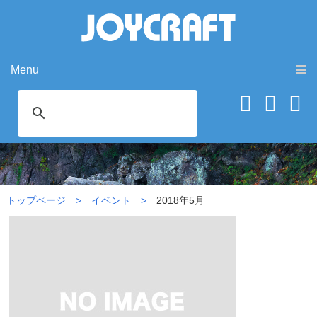
Menu
製品情報
取扱説明書
PRODUCT
MANUAL
ココが違う！
動 画
SPECIAL
MOVIE
2018年5月
よくある質問
お問い合わせ
FAQ
CONTACT
トップページ
イベント
2018年5月
会社概要
免責事項・サイトご利用案内
サイトマップ