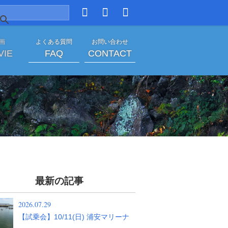
 画
よくある質問
お問い合わせ
VIE
FAQ
CONTACT
８日）|イベント
最新の記事
2026.07.29
【試乗会】10/11(日) 浦安マリーナ