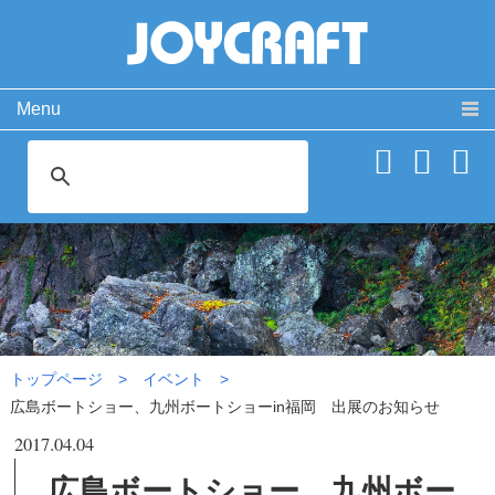
Menu
製品情報
取扱説明書
PRODUCT
MANUAL
ココが違う！
動 画
SPECIAL
MOVIE
広島ボートショー、九州ボー
よくある質問
お問い合わせ
トショーin福岡 出展のお知
FAQ
CONTACT
らせ|イベント
会社概要
免責事項・サイトご利用案内
サイトマップ
トップページ
イベント
広島ボートショー、九州ボートショーin福岡 出展のお知らせ
2017.04.04
広島ボートショー、九州ボー