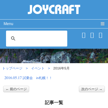
Menu
製品情報
取扱説明書
PRODUCT
MANUAL
ココが違う！
動 画
SPECIAL
MOVIE
2016年5月
よくある質問
お問い合わせ
FAQ
CONTACT
トップページ
イベント
2016年5月
会社概要
免責事項・サイトご利用案内
サイトマップ
2016.05.17
試乗会 in札幌！！
← 前のページ
次のページ →
記事一覧