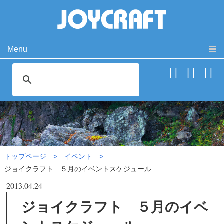
Menu
製品情報
取扱説明書
PRODUCT
MANUAL
ココが違う！
動 画
SPECIAL
MOVIE
ジョイクラフト ５月のイベ
よくある質問
お問い合わせ
ントスケジュール|イベント
FAQ
CONTACT
会社概要
免責事項・サイトご利用案内
サイトマップ
トップページ
イベント
ジョイクラフト ５月のイベントスケジュール
2013.04.24
ジョイクラフト ５月のイベ